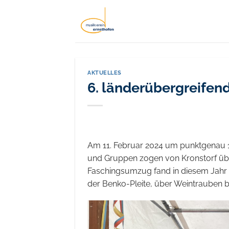
Zum
Inhalt
springen
AKTUELLES
6. länderübergreife
Am 11. Februar 2024 um punktgenau 1
und Gruppen zogen von Kronstorf übe
Faschingsumzug fand in diesem Jahr in
der Benko-Pleite, über Weintrauben 