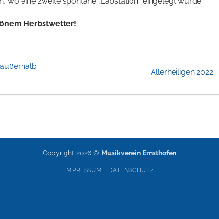
h, wo eine zweite spontane „Labstation“ eingelegt wurde.
hönem Herbstwetter!
 außerhalb
Allerheiligen 2022
Copyright 2026 ©
Musikverein Ernsthofen
IMPRESSUM
DATENSCHUTZ